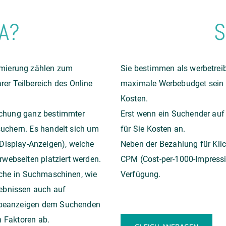
EA?
S
mierung
zählen zum
Sie bestimmen als werbetrei
er Teilbereich des Online
maximale Werbebudget sein so
Kosten.
chung ganz bestimmter
Erst wenn ein Suchender auf I
suchern. Es handelt sich um
für Sie Kosten an.
Display-Anzeigen), welche
Neben der Bezahlung für Kli
webseiten platziert werden.
CPM (Cost-per-1000-Impressio
Suche in Suchmaschinen, wie
Verfügung.
ebnissen auch auf
rbeanzeigen dem Suchenden
n Faktoren ab.