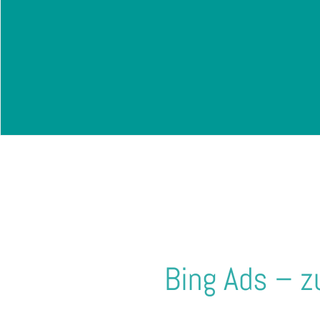
h
l
Bing Ads – z