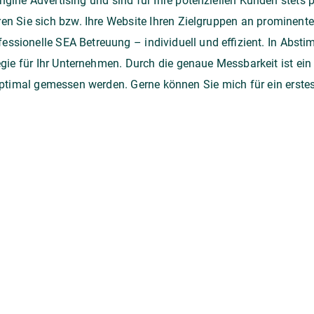
gine Advertising und sind für Ihre potenziellen Kunden stets
n Sie sich bzw. Ihre Website Ihren Zielgruppen an prominenter
ofessionelle SEA Betreuung – individuell und effizient. In Abs
tegie für Ihr Unternehmen. Durch die genaue Messbarkeit ist 
 optimal gemessen werden. Gerne können Sie mich für ein ers