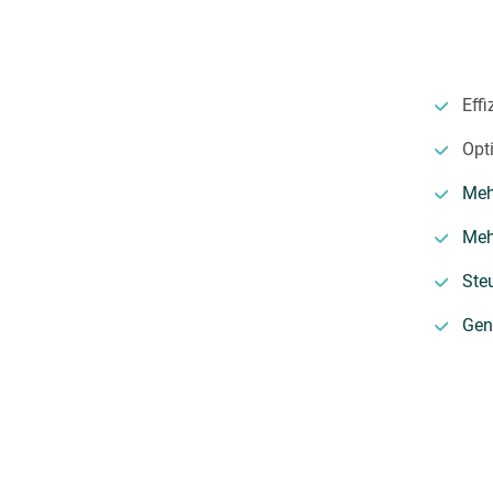
Eff
Opt
Meh
Meh
Ste
Gen