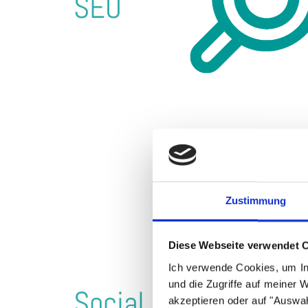
SEO
SEO-
Mit strategisch geplanten und profe
sorgt Createve Solutions für die optimale Au
Ihrer Website & Ihres Unternehmens. Bessere 
von Website-Besuchern, Steigerung der 
MEHR ERFAHREN
Zustimmung
Social Media Ma
Diese Webseite verwendet 
Ich verwende Cookies, um In
und die Zugriffe auf meiner 
Social
Ihre Zielgruppen sind in sozialen Netzwerken 
akzeptieren oder auf "Auswah