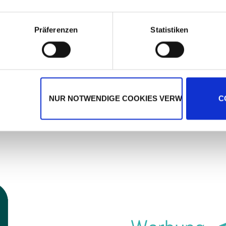
ocial Media Präsenz und
– von der Content Erstel
ption & Umsetzung Ihrer
über die Verbreitung i
Präferenzen
Statistiken
NUR NOTWENDIGE COOKIES VERWENDEN
C
ting
Soc
ach wie vor gilt
Mit Facebook Ads, Insta