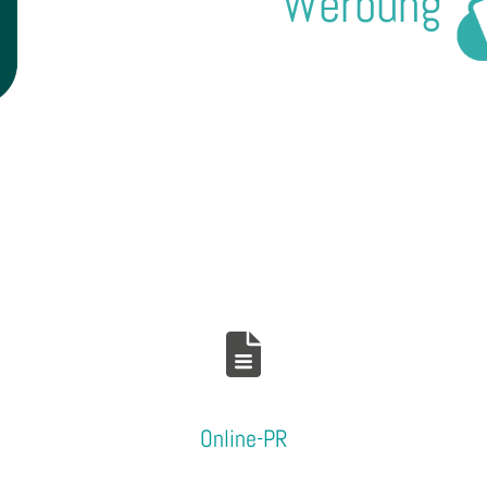
Werbung
rofitieren Sie von
Ihnen vielfältige Werbe
als kompetente Online
als Ergänzung zu Ihrer So
elle & erfolgreiche E-Mail
.
Online-PR