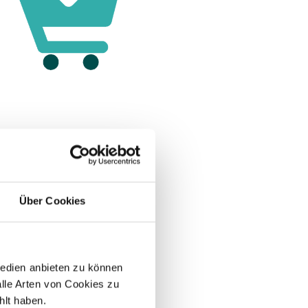
bei Createve Solutions effizient & sinnvoll
hnen umfassende SEA Betreuung – Entwicklung,
rfolgsmessung Ihrer Werbekampagnen.
MEHR ERFAHREN
Über Cookies
ent Marketing
Medien anbieten zu können
alle Arten von Cookies zu
echendem Content können wir Ihre Kunden und
hlt haben.
eistern. Ich bin Ihr Ansprechpartner rund um