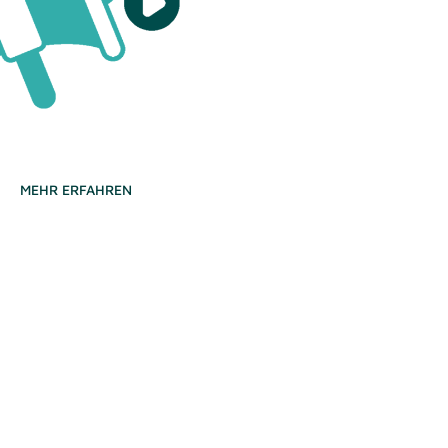
möglichkeiten zur Verfügung. Ich setze für Sie
cial
Social Media Werbemaßnahmen
passende
Media Strategie um.
MEHR ERFAHREN