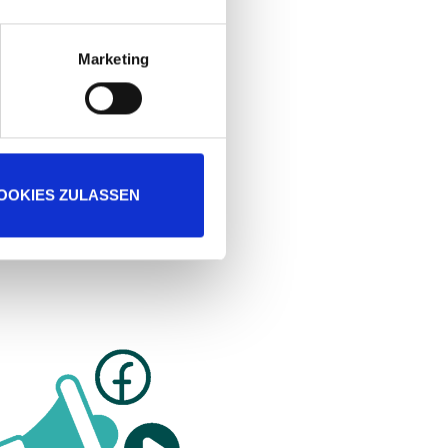
lung
Content Marketing
qualitativ hochwertiges
n geeigneten Kanälen und Plattformen bis zum
Marketing
Monitoring.
OOKIES ZULASSEN
MEHR ERFAHREN
ial Media Ads
gram Ads, Werbung auf Twitter & mehr stehen