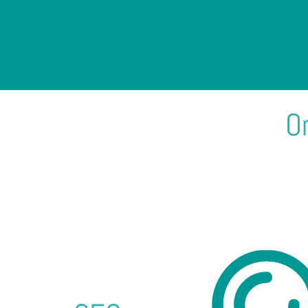
O
Suchmaschinenop