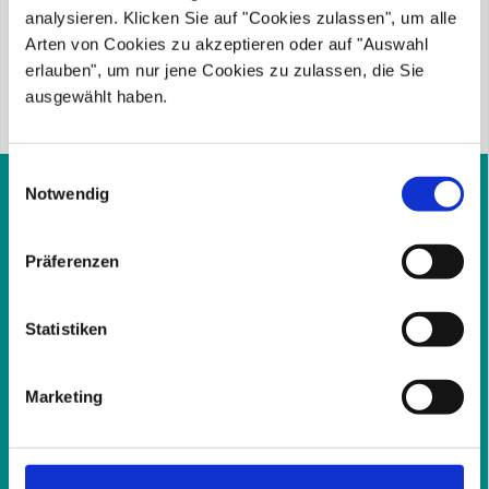
analysieren. Klicken Sie auf "Cookies zulassen", um alle
schicken Sie mir Ihre Anfrage.
Arten von Cookies zu akzeptieren oder auf "Auswahl
erlauben", um nur jene Cookies zu zulassen, die Sie
ausgewählt haben.
E
Notwendig
i
n
w
Präferenzen
Backlink-Analyse & Linkbuilding
i
l
l
Statistiken
Die Backlink Analyse stellt die Grundlage für
i
erfolgreiches und nachhaltiges Linkbuilding dar. Dabei
g
Marketing
überprüfe ich das Backlinkprofil Ihrer Website und
u
n
ermittle mögliche qualitativ minderwertige Links. Erst
g
dann führe ich den strategisch geplanten und
s