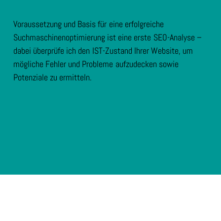
Voraussetzung und Basis für eine erfolgreiche
Suchmaschinenoptimierung ist eine erste SEO-Analyse –
dabei überprüfe ich den IST-Zustand Ihrer Website, um
mögliche Fehler und Probleme aufzudecken sowie
Potenziale zu ermitteln.