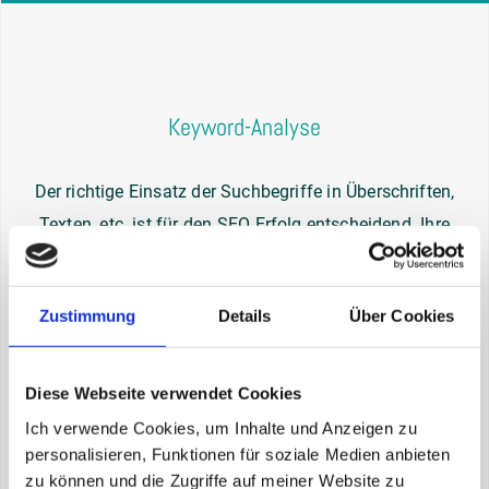
Keyword-Analyse
Der richtige Einsatz der Suchbegriffe in Überschriften,
Texten, etc. ist für den SEO Erfolg entscheidend. Ihre
SEO Agentur im Pinzgau führt eine professionelle und
umfassende Keyword-Recherche durch. Dabei werden
Zustimmung
Details
Über Cookies
Faktoren, wie Suchintention der Nutzer, Suchvolumen,
Wettbewerb berücksichtigt bzw. ermittelt. Schließlich
werden die optimalen Keywords von mir definiert und
Diese Webseite verwendet Cookies
spezielle Keyword-Listen erstellt. Gerne unterstütze ich
Ich verwende Cookies, um Inhalte und Anzeigen zu
Sie bei der strategischen Integration der ausgewählten
personalisieren, Funktionen für soziale Medien anbieten
zu können und die Zugriffe auf meiner Website zu
Keywords. Kontaktieren Sie mich gerne telefonisch oder