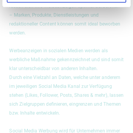
l
lassen sich Ihre Werbeanzeigen optimal aufbereiten
– Marken, Produkte, Dienstleistungen und
redaktioneller Content können somit ideal beworben
werden.
Werbeanzeigen in sozialen Medien werden als
werbliche Maßnahme gekennzeichnet und sind somit
klar unterscheidbar von anderen Inhalten.
Durch eine Vielzahl an Daten, welche unter anderem
im jeweiligen Social Media Kanal zur Verfügung
stehen (Likes, Follower, Posts, Shares & mehr), lassen
sich Zielgruppen definieren, eingrenzen und Themen
bzw. Inhalte entwickeln.
Social Media Werbung wird für Unternehmen immer