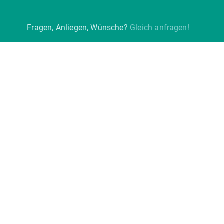
Fragen, Anliegen, Wünsche?
Gleich anfragen!
© 2024
createve solutions - online
marketing
.
Impressum
|
Datenschutz