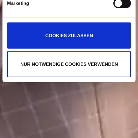
Marketing
u
n
g
s
COOKIES ZULASSEN
a
u
s
w
NUR NOTWENDIGE COOKIES VERWENDEN
a
h
l