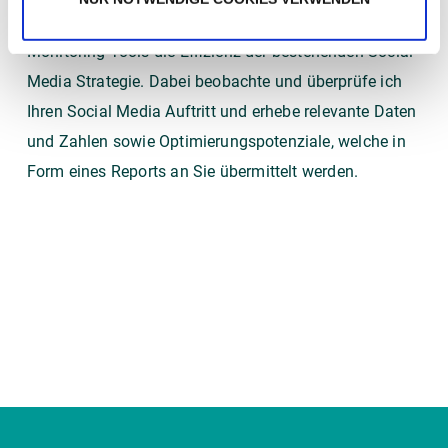
w
Selbstverständlich überprüfe ich mittels Social Media
a
h
Monitoring Tools die Effizienz der bestehenden Social
l
Media Strategie. Dabei beobachte und überprüfe ich
Ihren Social Media Auftritt und erhebe relevante Daten
und Zahlen sowie Optimierungspotenziale, welche in
Form eines Reports an Sie übermittelt werden.