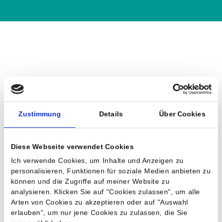
Social Media Komplettbetreuung – Ablauf &
Zustimmung
Details
Über Cookies
Prozesse
Voraussetzung für eine professionelle
Diese Webseite verwendet Cookies
Strategieentwicklung ist eine detaillierte
Ich verwende Cookies, um Inhalte und Anzeigen zu
personalisieren, Funktionen für soziale Medien anbieten zu
Zielgruppenanalyse. Als Social Media Agentur
können und die Zugriffe auf meiner Website zu
unterstütze ich Sie bei der Identifizierung bzw.
analysieren. Klicken Sie auf "Cookies zulassen", um alle
Definition der Zielgruppen Ihres Unternehmens.
Arten von Cookies zu akzeptieren oder auf "Auswahl
erlauben", um nur jene Cookies zu zulassen, die Sie
Createve Solutions überprüft, in welchen Kanälen Ihre